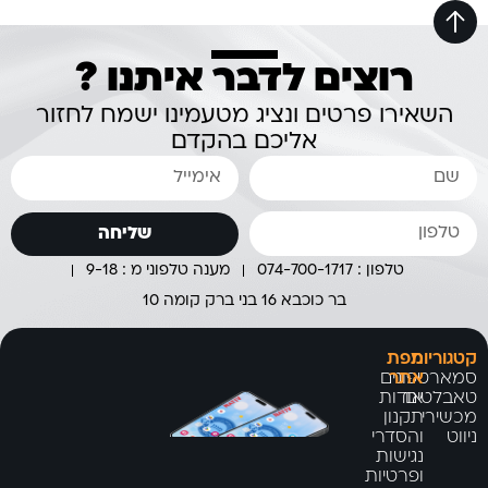
רוצים לדבר איתנו ?
השאירו פרטים ונציג מטעמינו ישמח לחזור
אליכם בהקדם
שליחה
טלפון : 074-700-1717
מענה טלפוני מ : 9-18
בר כוכבא 16 בני ברק קומה 10
קטגוריות
מפת
אתר
סמארטפונים
טאבלטים
אודות
מכשירי
תקנון
ניווט
והסדרי
נגישות
ופרטיות