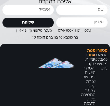
אליכם בהקדם
שליחה
טלפון : 074-700-1717
מענה טלפוני מ : 9-18
בר כוכבא 16 בני ברק קומה 10
קטגוריות
מפת
אתר
סמארטפונים
טאבלטים
אודות
מכשירי
תקנון
ניווט
והסדרי
נגישות
ופרטיות
יצירת
קשר
לאתר
התמיכה
ביטול
הזמנה