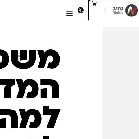
לתוכן
03
משפ
המדג
למה
02